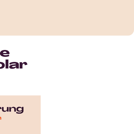
re
olar