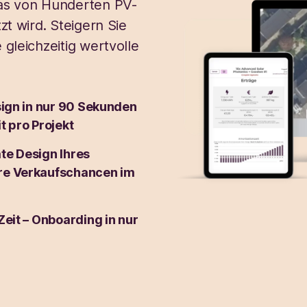
das von Hunderten PV-
zt wird. Steigern Sie
gleichzeitig wertvolle
sign in nur 90 Sekunden
t pro Projekt
te Design Ihres
hre Verkaufschancen im
Zeit – Onboarding in nur