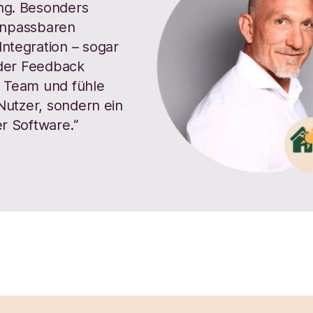
ng. Besonders
 anpassbaren
ntegration – sogar
oder Feedback
m Team und fühle
 Nutzer, sondern ein
er Software.“