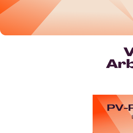
V
Arb