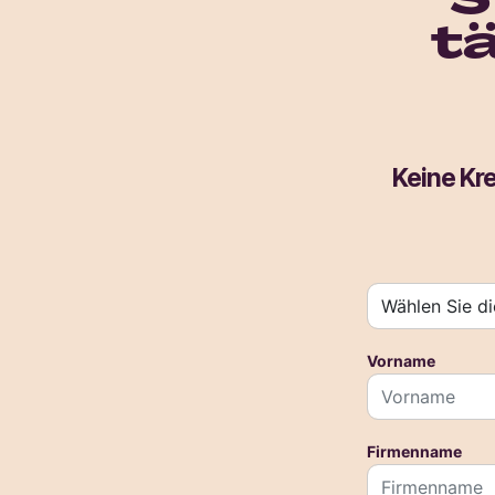
S
t
Keine Kre