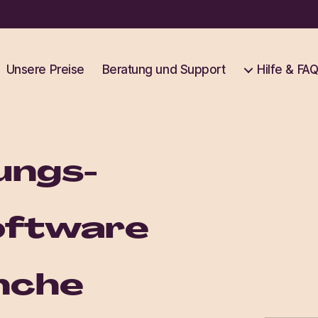
Unsere Preise
Beratung und Support
Hilfe & FA
ungs-
oftware
nche